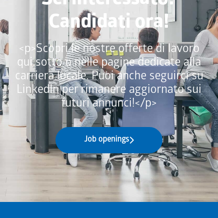
Sei interessato?
Candidati ora!
<p>Scopri le nostre offerte di lavoro
qui sotto o nelle pagine dedicate alla
carriera locale. Puoi anche seguirci su
LinkedIn per rimanere aggiornato sui
futuri annunci!</p>
Job openings